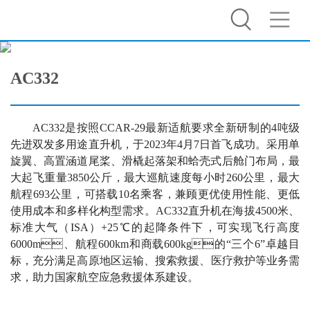
AC332
AC332是按照CCAR-29最新适航要求全新研制的4吨级
先进双发多用途直升机，于2023年4月7日首飞成功。采用单
旋翼、高置涵道尾桨、滑橇起落架和蛤壳式后舱门布局，最
大起飞重量3850公斤，最大巡航速度每小时260公里，最大
航程693公里，可搭载10名乘客，兼顾更优使用性能、更低
使用成本和多样化构型需求。AC332直升机在海拔4500米、
标准大气（ISA）+25℃的起降条件下，可实现飞行高度
6000m、航程600km和商载600kg的“三个6”卓越目
标，充分满足高原地区运输、搜索救援、医疗救护等业务需
求，助力国家航空应急救援体系建设。