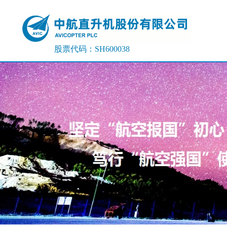
股票代码：SH600038