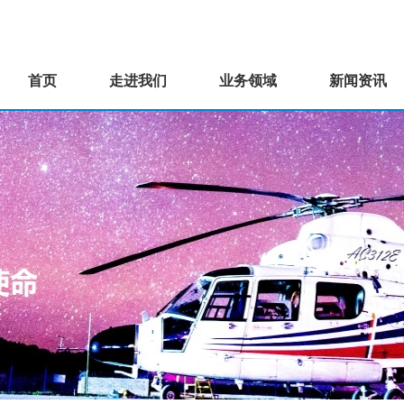
首页
走进我们
业务领域
新闻资讯