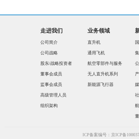
走进我们
业务领域
公司简介
直升机
国
公司战略
通用飞机
股东/战略投资者
航空零部件与服务
董事会成员
无人直升机系列
监事会成员
新能源飞行器
高级管理人员
组织架构
ICP备案编号：京ICP备10003